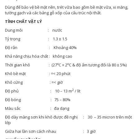
Dùng để bảo vệ bề mặt nền, trét vữa bao gồm bề mặt vữa, xi măng,
tường gạch và các bảng gỗ xốp của cấu trúc nội thất.
TÍNH CHẤT VẬT LÝ
Dung môi : nước
Tỷ trọng : 1.3 ± 1.5
Độ rắn : Khoảng 40%
Khả năng chịu hóa chất : không cao
o
o
Thời gian khô : (27
C + 2
C & độ ẩm tương đối là 80 ± 5%)
Khô bề mặt : =< 20 phút
Khô cứng : =< giờ
2
Độ phủ : 10 – 13 m
/ lít
Độ bóng : 75 – 80%
Màu sắc : đa dạng
Độ dày màng sơn khi khô được đề nghị : 30 – 35 micron trên một
lớp
Giữa hai lần sơn cách nhau : 3 giờ