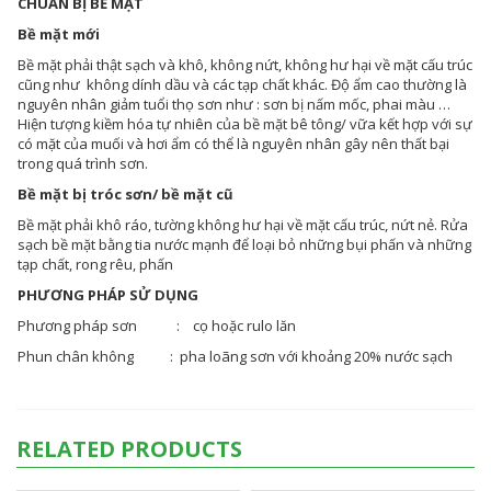
CHUẨN BỊ BỀ MẶT
Bề mặt mới
Bề mặt phải thật sạch và khô, không nứt, không hư hại về mặt cấu trúc
cũng như không dính dầu và các tạp chất khác. Độ ẩm cao thường là
nguyên nhân giảm tuổi thọ sơn như : sơn bị nấm mốc, phai màu …
Hiện tượng kiềm hóa tự nhiên của bề mặt bê tông/ vữa kết hợp với sự
có mặt của muối và hơi ẩm có thể là nguyên nhân gây nên thất bại
trong quá trình sơn.
Bề mặt bị tróc sơn/ bề mặt cũ
Bề mặt phải khô ráo, tường không hư hại về mặt cấu trúc, nứt nẻ. Rửa
sạch bề mặt bằng tia nước mạnh để loại bỏ những bụi phấn và những
tạp chất, rong rêu, phấn
PHƯƠNG PHÁP SỬ DỤNG
Phương pháp sơn : cọ hoặc rulo lăn
Phun chân không : pha loãng sơn với khoảng 20% nước sạch
RELATED PRODUCTS