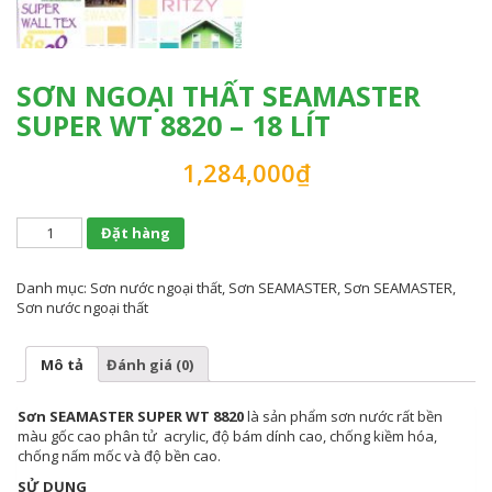
SƠN NGOẠI THẤT SEAMASTER
SUPER WT 8820 – 18 LÍT
1,284,000
₫
Đặt hàng
Danh mục:
Sơn nước ngoại thất
,
Sơn SEAMASTER
,
Sơn SEAMASTER
,
Sơn nước ngoại thất
Mô tả
Đánh giá (0)
Sơn SEAMASTER SUPER WT
8820
là sản phẩm sơn nước rất bền
màu gốc cao phân tử acrylic, độ bám dính cao, chống kiềm hóa,
chống nấm mốc và độ bền cao.
SỬ DỤNG