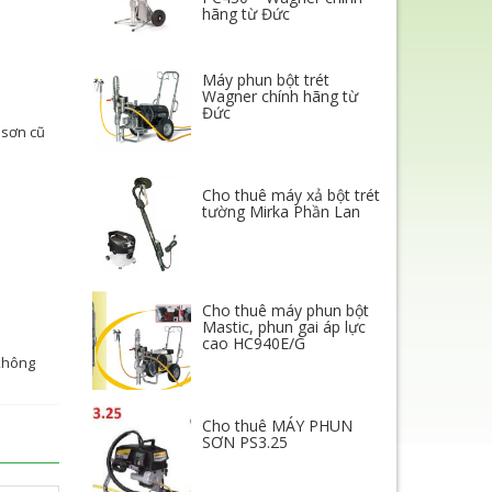
hãng từ Đức
Máy phun bột trét
Wagner chính hãng từ
Đức
 sơn cũ
Cho thuê máy xả bột trét
tường Mirka Phần Lan
Cho thuê máy phun bột
Mastic, phun gai áp lực
cao HC940E/G
 không
Cho thuê MÁY PHUN
SƠN PS3.25