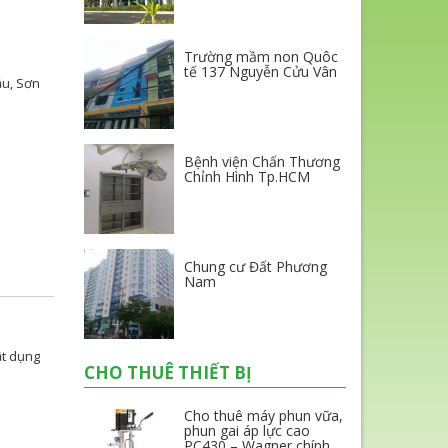
Trường mầm non Quôc
tế 137 Nguyễn Cửu Vân
ầu
,
Sơn
Bệnh viện Chấn Thương
Chỉnh Hình Tp.HCM
Chung cư Đất Phương
Nam
ật dụng
CHO THUÊ THIẾT BỊ
Cho thuê máy phun vữa,
phun gai áp lực cao
PC430 – Wagner chính