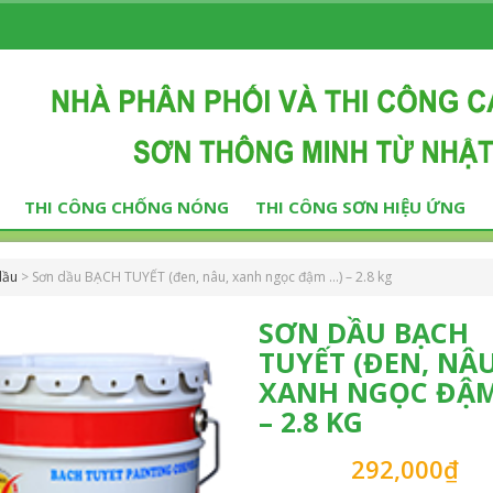
THI CÔNG CHỐNG NÓNG
THI CÔNG SƠN HIỆU ỨNG
dầu
>
Sơn dầu BẠCH TUYẾT (đen, nâu, xanh ngọc đậm …) – 2.8 kg
SƠN DẦU BẠCH
TUYẾT (ĐEN, NÂU
XANH NGỌC ĐẬM
– 2.8 KG
292,000
₫