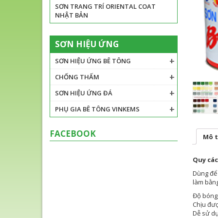
SƠN TRANG TRÍ ORIENTAL COAT
NHẬT BẢN
SƠN HIỆU ỨNG
SƠN HIỆU ỨNG BÊ TÔNG
CHỐNG THẤM
SƠN HIỆU ỨNG ĐÁ
PHỤ GIA BÊ TÔNG VINKEMS
FACEBOOK
Mô t
Quy các
Dùng để 
làm bằng
Độ bóng,
Chịu được
Dễ sử dụ