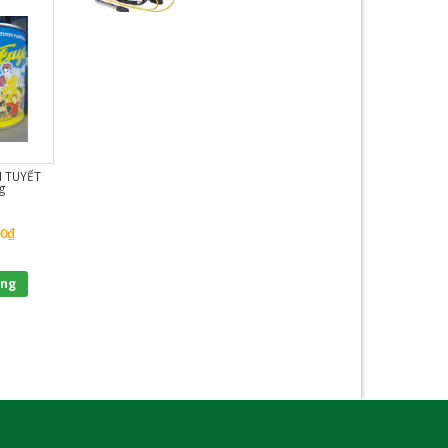
H TUYẾT
Sơn dầu BẠCH TUYẾT
Sơn dầu JOTUN
Sơn dầu EXPO (m
g
(trắng mờ) – 18 kg
GARDEX bóng – 2.5 lít
555, 650, 640, 680
910, 940, 999) – 1
lít
00
₫
1,920,000
₫
346,000
₫
1,281,000
₫
àng
Đặt hàng
Đặt hàng
Đặt hàng