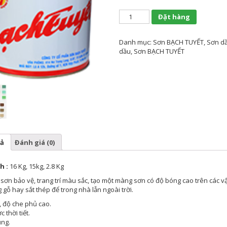
Đặt hàng
Danh mục:
Sơn BẠCH TUYẾT
,
Sơn d
dầu
,
Sơn BẠCH TUYẾT
ả
Đánh giá (0)
h :
16 Kg, 15kg, 2.8 Kg
sơn bảo vệ, trang trí màu sắc, tạo một màng sơn có độ bóng cao trên các v
 gỗ hay sắt thép để trong nhà lẫn ngoài trời.
 độ che phủ cao.
 thời tiết.
ng.