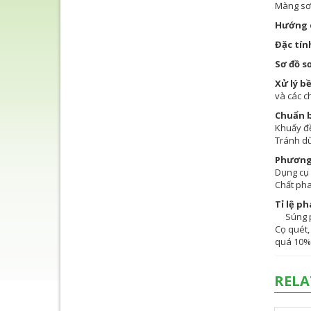
Màng sơn
Hướng 
Đặc tín
Sơ đồ s
Xử lý bề
và các c
Chuẩn b
Khuấy đề
Tránh dù
Phương 
Dụng cụ 
Chất pha
Tỉ lệ ph
Súng ph
Cọ quét,
quá 10% 
RELA