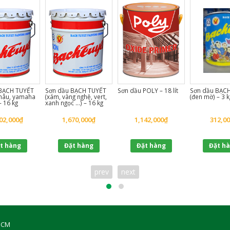
BẠCH TUYẾT
Sơn dầu BẠCH TUYẾT
Sơn dầu POLY – 18 lít
Sơn dầu BẠC
 nâu, yamaha
(xám, vàng nghệ, vert,
(đen mờ) – 3 k
– 16 kg
xanh ngọc …) – 16 kg
02,000
₫
1,670,000
₫
1,142,000
₫
312,0
t hàng
Đặt hàng
Đặt hàng
Đặt h
prev
next
PHCM