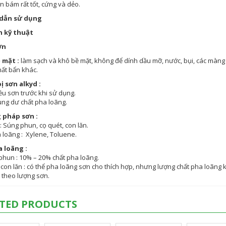
 bám rất tốt, cứng và dẻo.
dẫn sử dụng
h kỹ thuật
ơn
 mặt :
làm sạch và khô bề mặt, không để dính dầu mỡ, nước, bụi, các màng
hất bẩn khác.
ị sơn alkyd :
u sơn trước khi sử dụng.
ng dư chất pha loãng.
pháp sơn :
: Súng phun, cọ quét, con lăn.
 loãng : Xylene, Toluene.
a loãng :
un : 10% – 20% chất pha loãng.
 con lăn : có thể pha loãng sơn cho thích hợp, nhưng lượng chất pha loãng
theo lượng sơn.
TED PRODUCTS