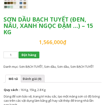
SƠN DẦU BẠCH TUYẾT (ĐEN,
NÂU, XANH NGỌC ĐẬM …) – 15
KG
1,566,000
₫
Đặt hàng
Danh mục:
Sơn BẠCH TUYẾT
,
Sơn dầu
,
Sơn dầu
,
Sơn BẠCH TUYẾT
Mô tả
Đánh giá (0)
Quy cách :
16 Kg, 15kg, 2.8 Kg
Dùng để sơn bảo vệ, trang trí màu sắc, tạo một màng sơn có độ bóng
cao trên các vật dụng làm bằng gỗ hay sắt thép để trong nhà lẫn
ngoài trời.