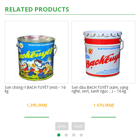
RELATED PRODUCTS
Sơn chống rỉ BẠCH TUYẾT (mờ) – 16
Sơn dầu BẠCH TUYẾT (xám, vàng
kg
nghệ, vert, xanh ngọc …) – 16 kg
1,395,000
₫
1,670,000
₫
Đặt hàng
Đặt hàng
prev
next